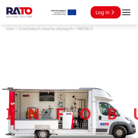
Log in
Start
>
O technikach smarno-olejowych
>
INFOBUS
INFOB