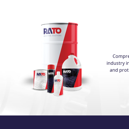
Compreh
industry i
and prot