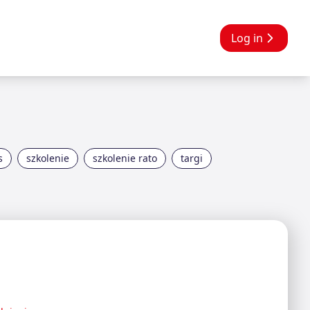
Log in
s
szkolenie
szkolenie rato
targi