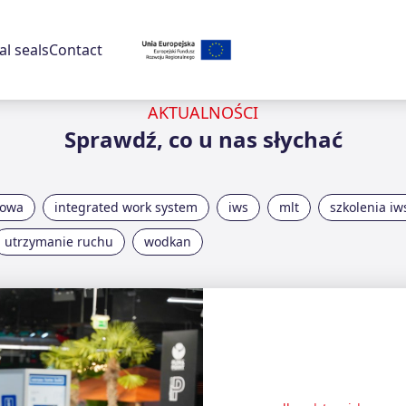
l seals
Contact
AKTUALNOŚCI
Sprawdź, co u nas słychać
jowa
integrated work system
iws
mlt
szkolenia iw
utrzymanie ruchu
wodkan