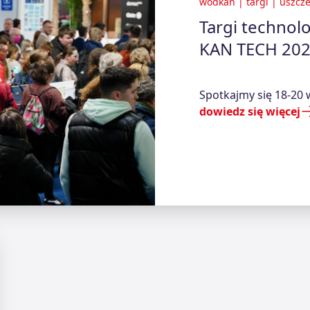
wodkan
|
targi
|
uszcze
Targi technol
KAN TECH 20
Spotkajmy się 18-20
dowiedz się więcej