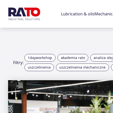
Lubrication & oils
Mechanica
1dayworkshop
akademia rato
analiza ole
Filtry:
uszczelnienia
uszczelnienia mechaniczne