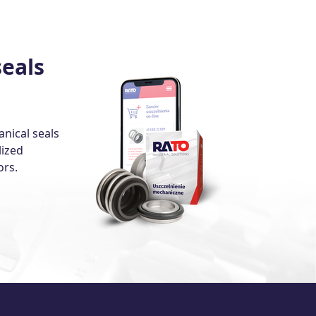
eals
anical seals
lized
ors.