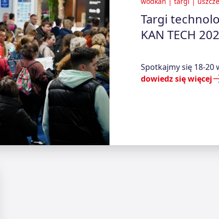
wodkan
|
targi
|
uszcze
Targi technol
KAN TECH 20
Spotkajmy się 18-20
dowiedz się więcej