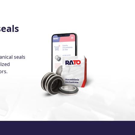
eals
anical seals
lized
ors.