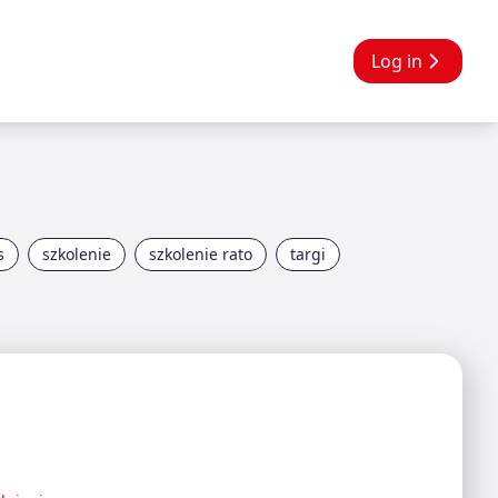
Log in
s
szkolenie
szkolenie rato
targi