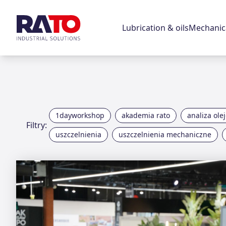
Lubrication & oils
Mechanica
1dayworkshop
akademia rato
analiza ole
Filtry:
uszczelnienia
uszczelnienia mechaniczne