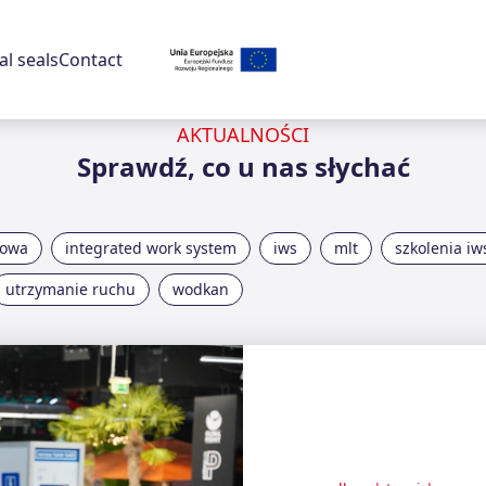
l seals
Contact
AKTUALNOŚCI
Sprawdź, co u nas słychać
jowa
integrated work system
iws
mlt
szkolenia iw
utrzymanie ruchu
wodkan