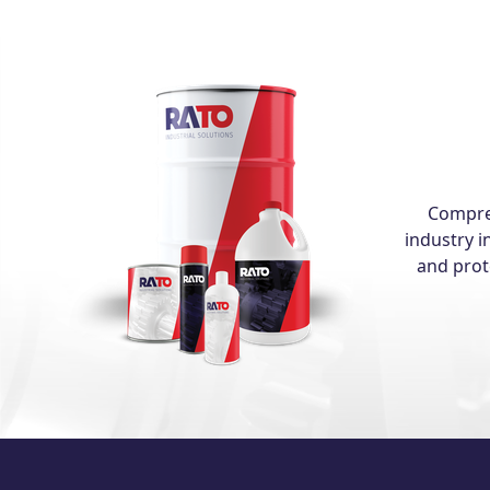
Compreh
industry i
and prot